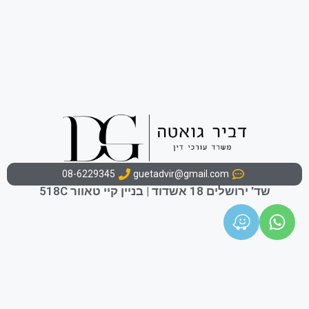
08-6229345
guetadvir@gmail.com
שד' ירושלים 18 אשדוד | בניין קיי טאוור 518C